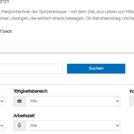
nft
t Medizintechnik der Spitzenklasse – mit dem Ziel, das Leben von Mil
vative Lösungen, die wirklich etwas bewegen. Ob Berufseinstieg, nächs
t beat.
Suchen
Tätigkeitsbereich
:
Ka
Arbeitszeit
: