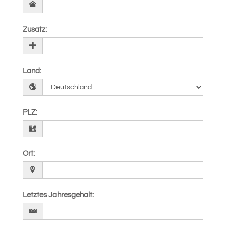
Zusatz
:
Land
:
PLZ
:
Ort
:
Letztes Jahresgehalt
: